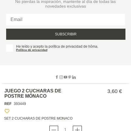
No pierdas la inspiración, mantente al día de todas las
novedades exclusivas
SUBSCRIBIR
He leído y acepto la política de privacidad de hôma.
Política de privacidad
JUEGO 2 CUCHARAS DE
3,60 €
POSTRE MÓNACO
SOBRE NOSOTROS
REF
393449
EMPRESA
TRABAJA CON NOSOTROS
POLÍTICAS
SET 2 CUCHARAS DE POSTRE MONACO
TARJETA HAPPY
hôma
PROTECCIÓN DE DATOS