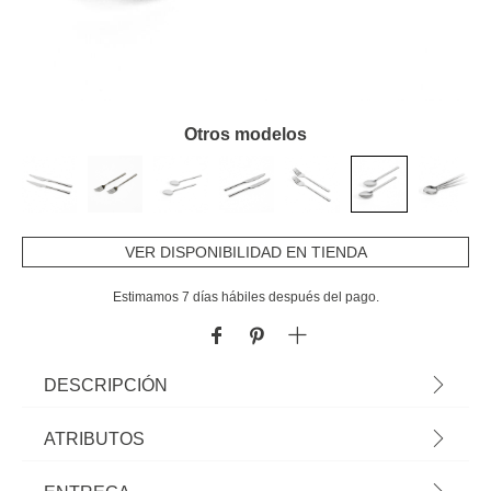
Otros modelos
VER DISPONIBILIDAD EN TIENDA
Estimamos 7 días hábiles después del pago.
DESCRIPCIÓN
Juego 2 Cucharas De Postre Mónaco | Todo lo que tu mesa necesita está
ATRIBUTOS
en homa.es, echa un vistazo a nuestra colección de vajillas, vasos,
cubiertos, posavasos, soportes, etc. ¡Sirve con Happy Home Living, y todo
Material
inoxidable