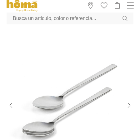
GTM-M23T38WX true