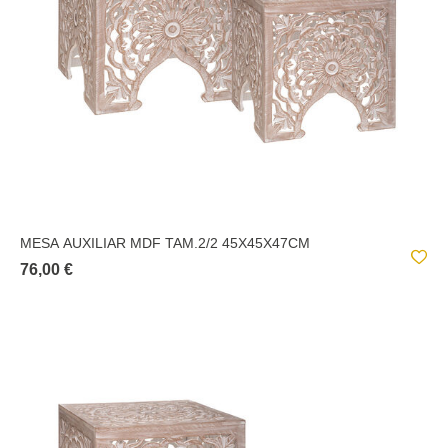
PAPEL Y SIMILARES;
OLME DESIGN
PIELES Y SIMILARES;
RITUALITY
PLÁSTICOS Y SIMILARES;
SEA VIEW
PRODUCTOS DE MADERA Y SIMILARES;
ROCAS Y SIMILARES;
TEJIDOS Y SIMILARES;
VIDRIO Y SIMILARES;
MESA AUXILIAR MDF TAM.2/2 45X45X47CM
76,00 €