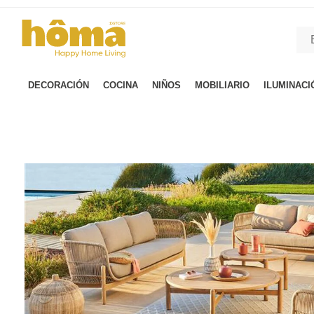
GTM-M23T38WX true
DECORACIÓN
COCINA
NIÑOS
MOBILIARIO
ILUMINACI