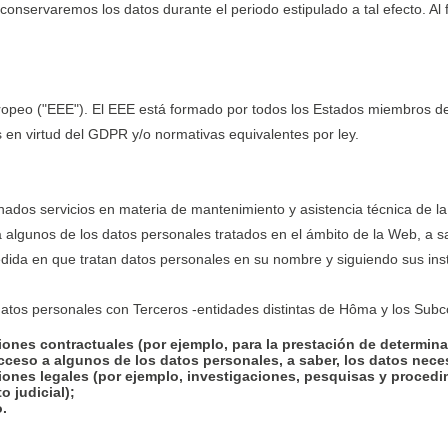
onservaremos los datos durante el periodo estipulado a tal efecto. Al fi
peo ("EEE"). El EEE está formado por todos los Estados miembros de 
 en virtud del GDPR y/o normativas equivalentes por ley.
ados servicios en materia de mantenimiento y asistencia técnica de la
gunos de los datos personales tratados en el ámbito de la Web, a sab
dida en que tratan datos personales en su nombre y siguiendo sus ins
tos personales con Terceros -entidades distintas de Hôma y los Subcon
ones contractuales (por ejemplo, para la prestación de determin
cceso a algunos de los datos personales, a saber, los datos neces
nes legales (por ejemplo, investigaciones, pesquisas y procedimie
 judicial);
.