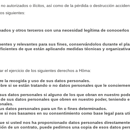
no autorizados o ilícitos, así como de la pérdida o destrucción acciden
os siguientes:
eados y otros terceros con una necesidad legítima de conocerlos 
entes y relevantes para sus fines, conservándolos durante el pla
suficientes de que están aplicando medidas técnicas y organizati
tar el ejercicio de los siguientes derechos a Hôma:
e la recogida y uso de sus datos personales.
bre si se están tratando o no datos personales que le conciernen
 sus datos personales si alguno de los que obran en nuestro pode
ón de sus datos personales que obren en nuestro poder, teniendo e
onales.
us datos personales para un fin o fines determinados.
que si nos basamos en su consentimiento como base legal para utili
 que si usted nos ha proporcionado datos personales directamente
ón de un contrato, puede pedirnos una copia de esos datos person