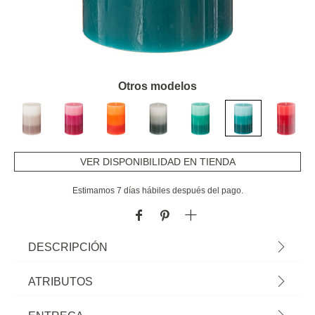
Otros modelos
VER DISPONIBILIDAD EN TIENDA
Estimamos 7 días hábiles después del pago.
DESCRIPCIÓN
Vela Perfumada Pilar Tricolor Coco | Medidas: 7x10cm | Descubre nuestra
ATRIBUTOS
gama de velas y velones decorativos para el hogar. La mejor decoración
para tu hogar está en hôma
Material
cera