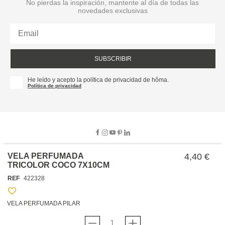
No pierdas la inspiración, mantente al día de todas las
novedades exclusivas
SUBSCRIBIR
He leído y acepto la política de privacidad de hôma.
Política de privacidad
VELA PERFUMADA
4,40 €
TRICOLOR COCO 7X10CM
SOBRE NOSOTROS
REF
422328
EMPRESA
TRABAJA CON NOSOTROS
POLÍTICAS
VELA PERFUMADA PILAR
TARJETA HAPPY
hôma
PROTECCIÓN DE DATOS