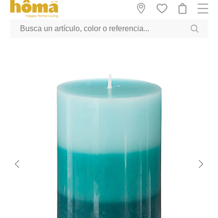
GTM-M23T38WX true