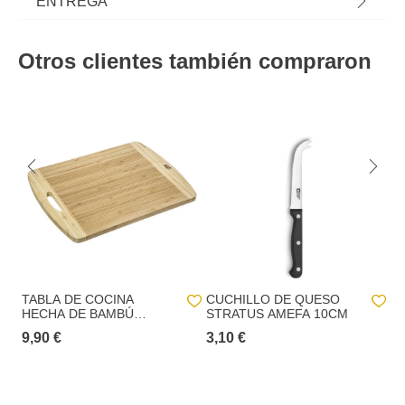
ENTREGA
adecuados es mucho más fácil! | Medidas: 2x20x30cm | Material: Bambú |
Peso del producto
0,59
En la modalidad de entrega a domicilio, los plazos de entrega pueden
Marca: 5Five
variar:
Otros clientes también compraron
Altura
1,6 cm
Entregas España Peninsular:
hasta 7 días hábiles después del pago del
pedido.
Largura
30,0 cm
Entregas Islas:
hasta 20 días hábiles después del pagp del pedido.
El plazo medio estimado empieza a contar a partir del momento en que se
Ancho
20,0 cm
paga el pedido y se notifica al cliente por correo electrónico. La
información sobre el plazo de entrega estimado para cada producto está
siempre disponible en todas las páginas individuales de los productos.
En el proceso de pedido se debe indicar la dirección de facturación y la
dirección de entrega, pero no es obligatorio que coincidan, siendo el
usuario el único responsable de los datos facilitados.
En el caso de entrega en tiendas físicas hôma, se proporcionará al cliente
una lista de las tiendas disponibles para recoger el pedido, que puede no
incluir toda la red de tiendas físicas hôma.
TABLA DE COCINA
CUCHILLO DE QUESO
C
HECHA DE BAMBÚ
STRATUS AMEFA 10CM
C
40X30CM
9,90 €
3,10 €
4,