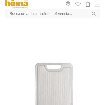
GTM-M23T38WX true