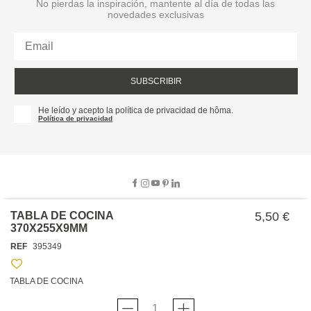
No pierdas la inspiración, mantente al día de todas las
novedades exclusivas
SUBSCRIBIR
He leído y acepto la política de privacidad de hôma.
Política de privacidad
TABLA DE COCINA
5,50 €
370X255X9MM
SOBRE NOSOTROS
REF
395349
EMPRESA
TRABAJA CON NOSOTROS
POLÍTICAS
TABLA DE COCINA
TARJETA HAPPY
hôma
PROTECCIÓN DE DATOS