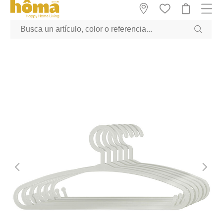
GTM-M23T38WX true