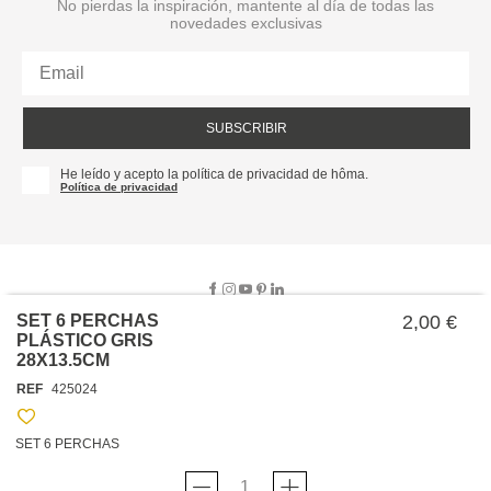
No pierdas la inspiración, mantente al día de todas las
novedades exclusivas
SUBSCRIBIR
He leído y acepto la política de privacidad de hôma.
Política de privacidad
SET 6 PERCHAS
2,00 €
PLÁSTICO GRIS
28X13.5CM
SOBRE NOSOTROS
REF
425024
EMPRESA
TRABAJA CON NOSOTROS
POLÍTICAS
SET 6 PERCHAS
TARJETA HAPPY
hôma
PROTECCIÓN DE DATOS