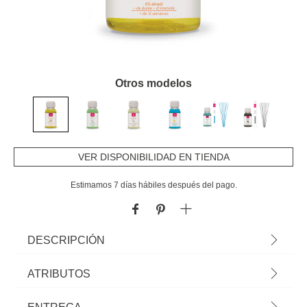
Otros modelos
VER DISPONIBILIDAD EN TIENDA
Estimamos 7 días hábiles después del pago.
DESCRIPCIÓN
Recambio Para Ambientador Mikado Aroma Azahar 100ml | Aroma: Azahar
ATRIBUTOS
| En hôma encontrarás una gran variedad de ambientadores que
refrescarán tu hogar | Color: Amarillo | Medidas del Recambio: 10x4x4cm |
Material
pvc