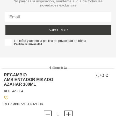
No pierdas la inspiración, mantente al día de todas las
novedades exclusivas
SUBSCRIBIR
He leído y acepto la política de privacidad de hôma.
Política de privacidad
RECAMBIO
7,70 €
AMBIENTADOR MIKADO
AZAHAR 100ML
SOBRE NOSOTROS
REF
428664
EMPRESA
TRABAJA CON NOSOTROS
POLÍTICAS
RECAMBIO AMBIENTADOR
TARJETA HAPPY
hôma
PROTECCIÓN DE DATOS