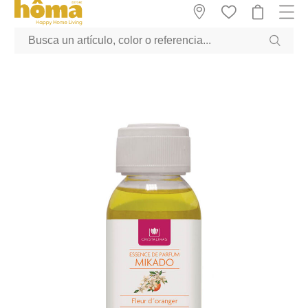
GTM-M23T38WX true