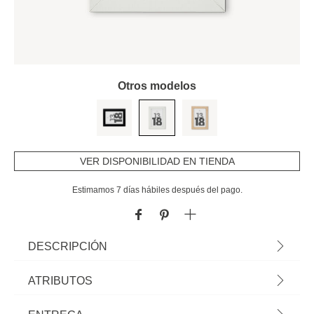
Otros modelos
VER DISPONIBILIDAD EN TIENDA
Estimamos 7 días hábiles después del pago.
DESCRIPCIÓN
Portarretrato Eva Blanco 13x18cm | Descubre este y otros portarretratos
ATRIBUTOS
hôma que tenemos para ti. Recuerda y decora tu casa con tus mejores
momentos
Material
mdf