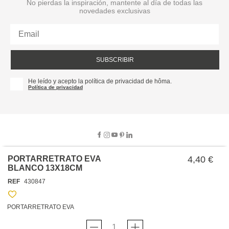
No pierdas la inspiración, mantente al día de todas las
novedades exclusivas
SUBSCRIBIR
He leído y acepto la política de privacidad de hôma.
Política de privacidad
PORTARRETRATO EVA
4,40 €
BLANCO 13X18CM
SOBRE NOSOTROS
REF
430847
EMPRESA
TRABAJA CON NOSOTROS
POLÍTICAS
PORTARRETRATO EVA
TARJETA HAPPY
hôma
PROTECCIÓN DE DATOS