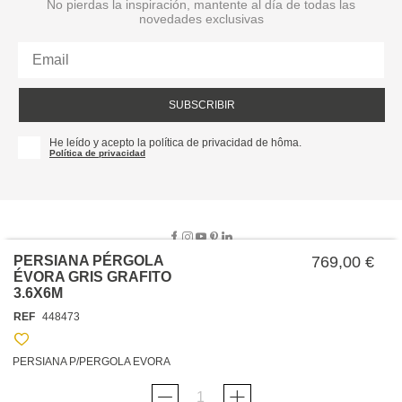
No pierdas la inspiración, mantente al día de todas las
novedades exclusivas
SUBSCRIBIR
He leído y acepto la política de privacidad de hôma.
Política de privacidad
PERSIANA PÉRGOLA
769,00 €
ÉVORA GRIS GRAFITO
3.6X6M
SOBRE NOSOTROS
REF
448473
EMPRESA
TRABAJA CON NOSOTROS
POLÍTICAS
PERSIANA P/PERGOLA EVORA
TARJETA HAPPY
hôma
PROTECCIÓN DE DATOS