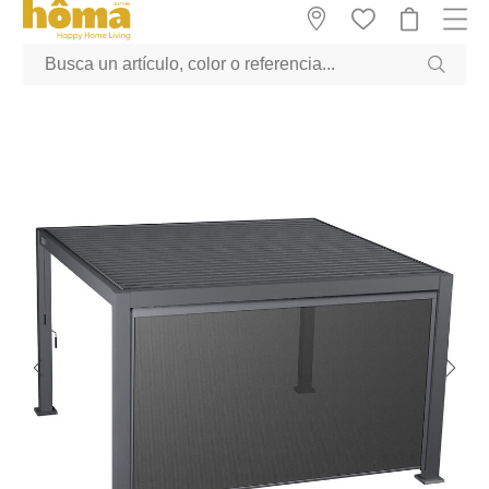
GTM-M23T38WX true