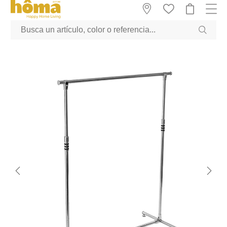
GTM-M23T38WX true