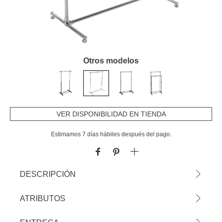
Otros modelos
VER DISPONIBILIDAD EN TIENDA
Estimamos 7 días hábiles después del pago.
DESCRIPCIÓN
Perchero Extensible De Acero Inoxidable | Una práctica solución de
ATRIBUTOS
almacenamiento con una capacidad máxima de 35 kg | Puede moverse
fácilmente gracias a su juego de ruedas | Se puede ajustar la altura y la
Material
acero inoxidable