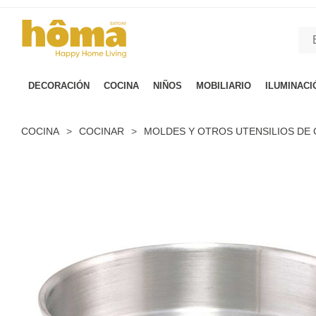
GTM-M23T38WX true
DECORACIÓN
COCINA
NIÑOS
MOBILIARIO
ILUMINACI
COCINA
>
COCINAR
>
MOLDES Y OTROS UTENSILIOS DE 