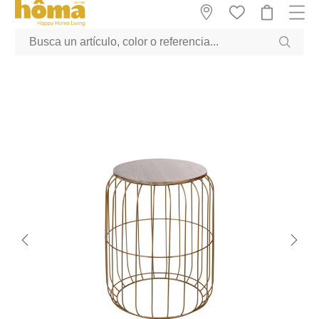
GTM-M23T38WX true