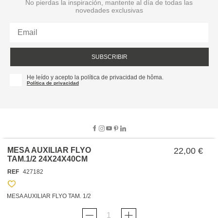
No pierdas la inspiración, mantente al día de todas las
novedades exclusivas
SUBSCRIBIR
He leído y acepto la política de privacidad de hôma.
Política de privacidad
MESA AUXILIAR FLYO
22,00 €
TAM.1/2 24X24X40CM
SOBRE NOSOTROS
REF
427182
EMPRESA
TRABAJA CON NOSOTROS
POLÍTICAS
MESA AUXILIAR FLYO TAM. 1/2
TARJETA HAPPY
hôma
PROTECCIÓN DE DATOS