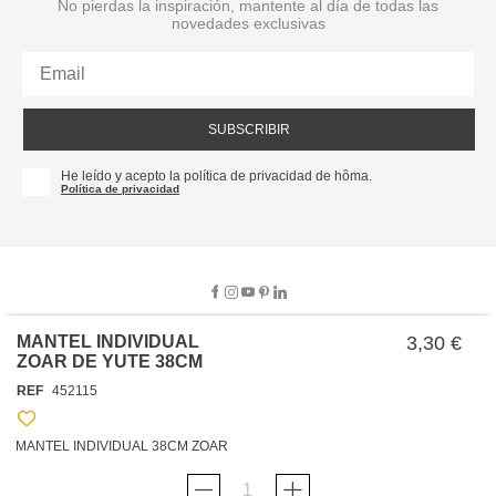
No pierdas la inspiración, mantente al día de todas las
novedades exclusivas
SUBSCRIBIR
He leído y acepto la política de privacidad de hôma.
Política de privacidad
MANTEL INDIVIDUAL
3,30 €
ZOAR DE YUTE 38CM
SOBRE NOSOTROS
REF
452115
EMPRESA
TRABAJA CON NOSOTROS
POLÍTICAS
MANTEL INDIVIDUAL 38CM ZOAR
TARJETA HAPPY
hôma
PROTECCIÓN DE DATOS