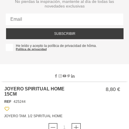
No pierdas la inspiración, mantente al día de todas las
novedades exclusivas
SUBSCRIBIR
He leído y acepto la política de privacidad de hôma.
Política de privacidad
JOYERO SPIRITUAL HOME
8,80 €
15CM
SOBRE NOSOTROS
REF
425244
EMPRESA
TRABAJA CON NOSOTROS
POLÍTICAS
JOYERO TAM. 1/2 SPIRITUAL HOME
TARJETA HAPPY
hôma
PROTECCIÓN DE DATOS