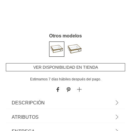
Otros modelos
VER DISPONIBILIDAD EN TIENDA
Estimamos 7 días hábiles después del pago.
DESCRIPCIÓN
Joyero Spiritual Home Dorado De Metal Y Vidrio 15cm | En hôma
ATRIBUTOS
encontrarás los mejores complementos decorativos para tu hogar. | Color:
Dorado, Transparente | Medidas: 4x15x15cm | Material: Vidrio, Metal |
Material
metal