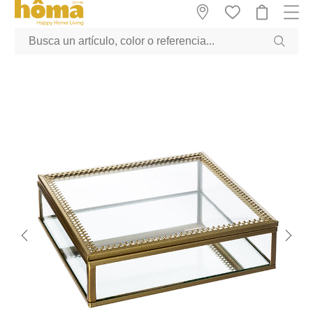
GTM-M23T38WX true