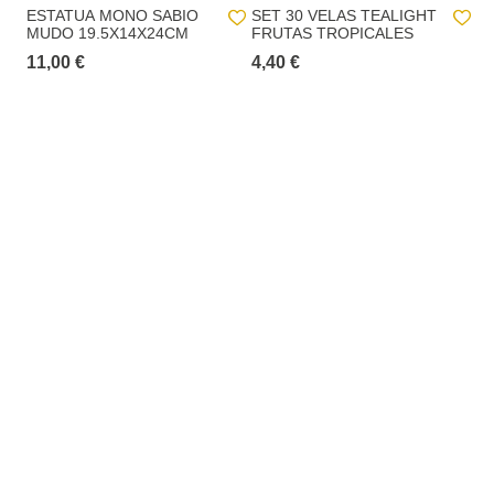
incluir toda la red de tiendas físicas hôma.
ESTATUA MONO SABIO
SET 30 VELAS TEALIGHT
SE
MUDO 19.5X14X24CM
FRUTAS TROPICALES
T
R
11,00 €
4,40 €
4,