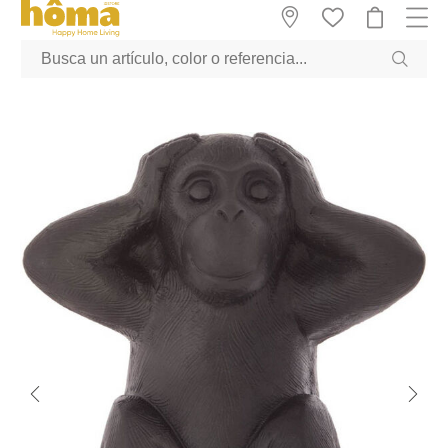
GTM-M23T38WX true