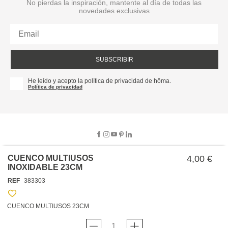
No pierdas la inspiración, mantente al día de todas las
novedades exclusivas
SUBSCRIBIR
He leído y acepto la política de privacidad de hôma.
Política de privacidad
CUENCO MULTIUSOS
4,00 €
INOXIDABLE 23CM
SOBRE NOSOTROS
REF
383303
EMPRESA
TRABAJA CON NOSOTROS
POLÍTICAS
CUENCO MULTIUSOS 23CM
TARJETA HAPPY
hôma
PROTECCIÓN DE DATOS