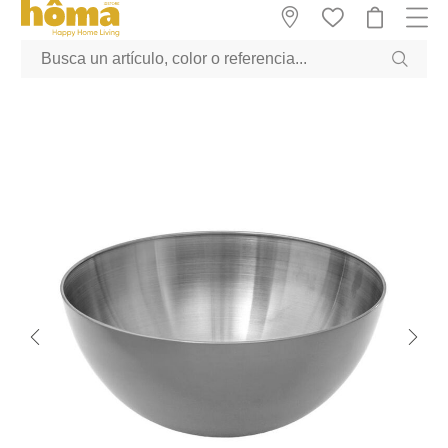
GTM-M23T38WX true