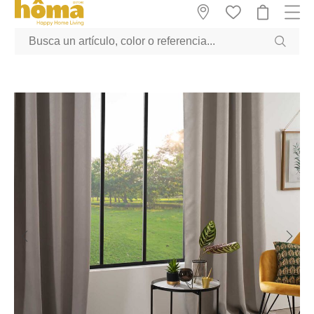
GTM-M23T38WX true