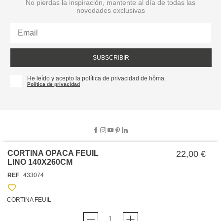
No pierdas la inspiración, mantente al día de todas las
novedades exclusivas
SUBSCRIBIR
He leído y acepto la política de privacidad de hôma.
Política de privacidad
CORTINA OPACA FEUIL
22,00 €
LINO 140X260CM
SOBRE NOSOTROS
REF
433074
EMPRESA
TRABAJA CON NOSOTROS
POLÍTICAS
CORTINA FEUIL
TARJETA HAPPY
hôma
PROTECCIÓN DE DATOS