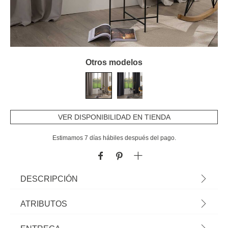
Otros modelos
VER DISPONIBILIDAD EN TIENDA
Estimamos 7 días hábiles después del pago.
DESCRIPCIÓN
Cortina Opaca Feuil Lino 140x260cm
ATRIBUTOS
Material
poliéster