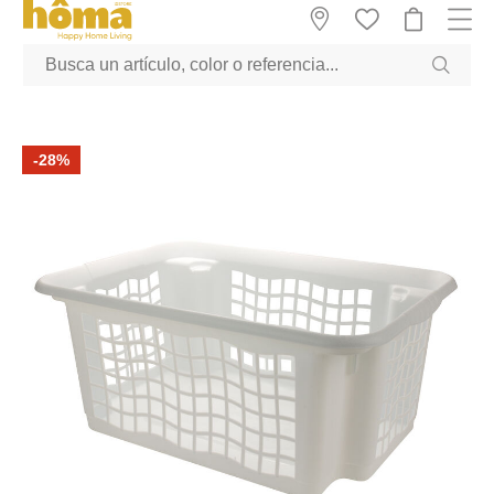
GTM-M23T38WX true
-28%