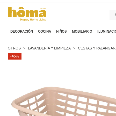
GTM-M23T38WX true
DECORACIÓN
COCINA
NIÑOS
MOBILIARIO
ILUMINACI
OTROS
>
LAVANDERÍA Y LIMPIEZA
>
CESTAS Y PALANGAN
-45%