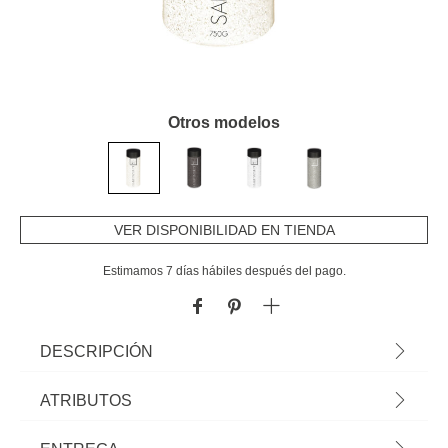
Otros modelos
VER DISPONIBILIDAD EN TIENDA
Estimamos 7 días hábiles después del pago.
DESCRIPCIÓN
Arena Decorativa Marfil 750G | Descubre la oferta de Plantas Artificiales
ATRIBUTOS
que tenemos para ti. Flores Artificiales que mantendrán tu hogar siempre
decorado | Color: Beige | 750G | Material: Arena
Material
arena