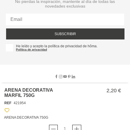
No pierdas la inspiración, mantente al día de todas las
novedades exclusivas
SUBSCRIBIR
He leído y acepto la política de privacidad de hôma.
Política de privacidad
ARENA DECORATIVA
2,20 €
MARFIL 750G
SOBRE NOSOTROS
REF
421954
EMPRESA
TRABAJA CON NOSOTROS
POLÍTICAS
ARENA DECORATIVA 750G
TARJETA HAPPY
hôma
PROTECCIÓN DE DATOS