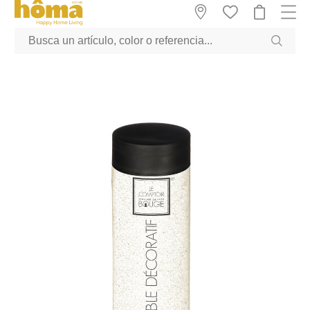
GTM-M23T38WX true