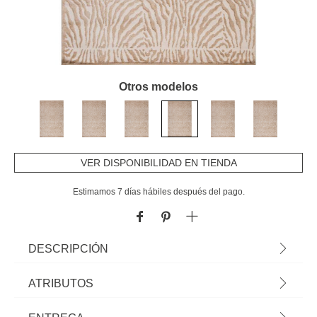
Otros modelos
VER DISPONIBILIDAD EN TIENDA
Estimamos 7 días hábiles después del pago.
DESCRIPCIÓN
Alfombra Zaha Beige Cebra 120x160cm | ¡En homa.es encontrarás
ATRIBUTOS
alfombras para toda tu casa! Alfombras de salón, alfombras de dormitorio,
alfombras redondas, etc. Tus pies te lo agradecerán y el espacio ganará
Material
poliéster