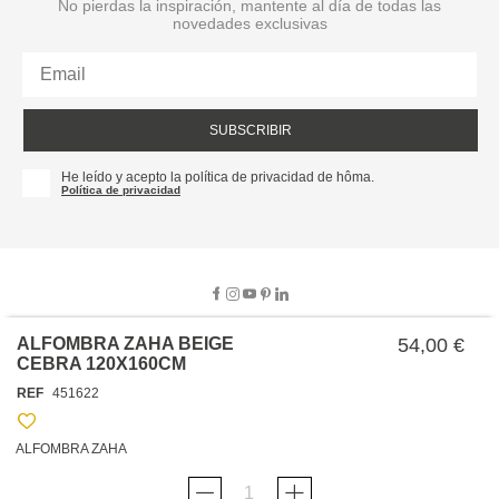
No pierdas la inspiración, mantente al día de todas las
novedades exclusivas
SUBSCRIBIR
He leído y acepto la política de privacidad de hôma.
Política de privacidad
ALFOMBRA ZAHA BEIGE
54,00 €
CEBRA 120X160CM
SOBRE NOSOTROS
REF
451622
EMPRESA
TRABAJA CON NOSOTROS
POLÍTICAS
ALFOMBRA ZAHA
TARJETA HAPPY
hôma
PROTECCIÓN DE DATOS