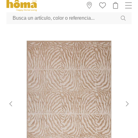
GTM-M23T38WX true