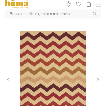
GTM-M23T38WX true