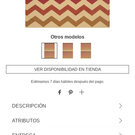
Otros modelos
VER DISPONIBILIDAD EN TIENDA
Estimamos 7 días hábiles después del pago.
DESCRIPCIÓN
Alfombra Sunlight Roja/Beige | 60x200cm | Base Antideslizante | ¡En
ATRIBUTOS
homa.es encontrarás alfombras para toda tu casa! Alfombras de salón, de
cocina, de dormitorio, alfombras redondas, etc. Tus pies te lo agradecerán
Material
algodón