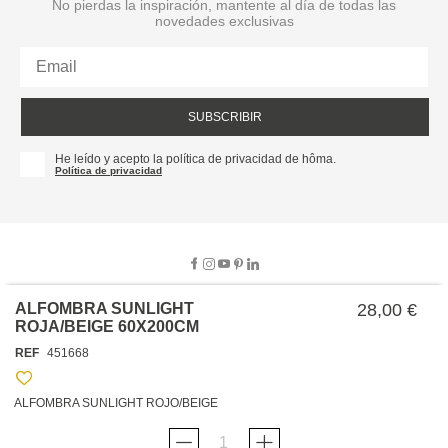
No pierdas la inspiración, mantente al día de todas las
novedades exclusivas
SUBSCRIBIR
He leído y acepto la política de privacidad de hôma.
Política de privacidad
ALFOMBRA SUNLIGHT
28,00 €
ROJA/BEIGE 60X200CM
SOBRE NOSOTROS
REF
451668
EMPRESA
TRABAJA CON NOSOTROS
POLÍTICAS
ALFOMBRA SUNLIGHT ROJO/BEIGE
TARJETA HAPPY
hôma
PROTECCIÓN DE DATOS