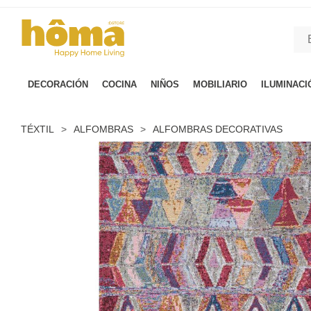
GTM-M23T38WX true
DECORACIÓN
COCINA
NIÑOS
MOBILIARIO
ILUMINACI
TÉXTIL
>
ALFOMBRAS
>
ALFOMBRAS DECORATIVAS