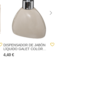
DISPENSADOR DE JABÓN
SET 4 VELAS RÚSTICAS
LÍQUIDO GALET COLOR
BLANCAS 4.5CM
LINO
4,40 €
4,40 €