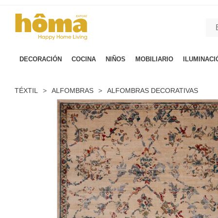
GTM-M23T38WX true
DECORACIÓN
COCINA
NIÑOS
MOBILIARIO
ILUMINACI
TÉXTIL
>
ALFOMBRAS
>
ALFOMBRAS DECORATIVAS