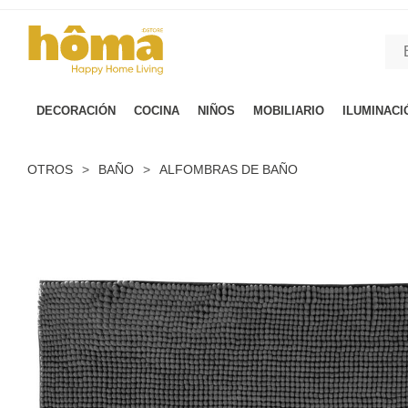
GTM-M23T38WX true
DECORACIÓN
COCINA
NIÑOS
MOBILIARIO
ILUMINACI
OTROS
>
BAÑO
>
ALFOMBRAS DE BAÑO