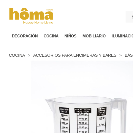
GTM-M23T38WX true
DECORACIÓN
COCINA
NIÑOS
MOBILIARIO
ILUMINACI
COCINA
>
ACCESORIOS PARA ENCIMERAS Y BARES
>
BÁS