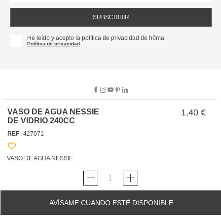
SUBSCRIBIR
He leído y acepto la política de privacidad de hôma.
Política de privacidad
VASO DE AGUA NESSIE
1,40 €
DE VIDRIO 240CC
SOBRE NOSOTROS
REF
427071
EMPRESA
TRABAJA CON NOSOTROS
POLÍTICAS
VASO DE AGUA NESSIE
TARJETA HAPPY
hôma
PROTECCIÓN DE DATOS
SOSTENIBILIDAD
CONDICIONES GENERALES DE VENTA
CONTACTO
TIENDAS
HAPPY
hôma
CONDICIONES DE LA TARJETA
AVÍSAME CUANDO ESTÉ DISPONIBLE
FORMULARIO DE CONTACTO
FAQ'S
CAMBIOS Y DEVOLUCIONES – TIENDAS FÍSICAS
SERVICIO DE ATENCIÓN AL CLIENTE
DESCUBRA