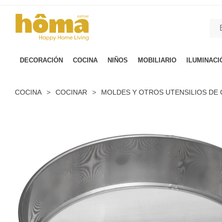
GTM-M23T38WX true
DECORACIÓN
COCINA
NIÑOS
MOBILIARIO
ILUMINACI
COCINA
>
COCINAR
>
MOLDES Y OTROS UTENSILIOS DE 