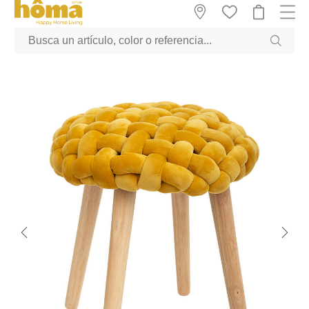
GTM-M23T38WX true