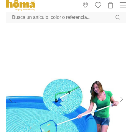
GTM-M23T38WX true