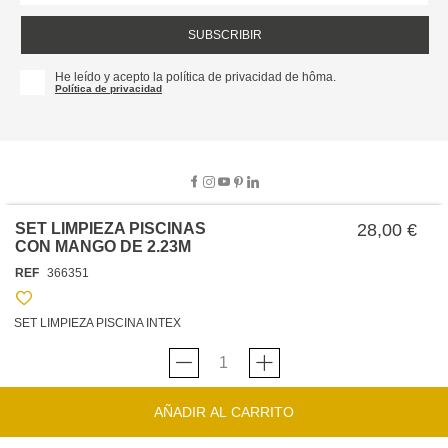
SUBSCRIBIR
He leído y acepto la política de privacidad de hôma.
Política de privacidad
SET LIMPIEZA PISCINAS
28,00 €
CON MANGO DE 2.23M
SOBRE NOSOTROS
REF
366351
EMPRESA
TRABAJA CON NOSOTROS
POLÍTICAS
SET LIMPIEZA PISCINA INTEX
TARJETA HAPPY
hôma
PROTECCIÓN DE DATOS
SOSTENIBILIDAD
CONDICIONES GENERALES DE VENTA
CONTACTO
TIENDAS
HAPPY
hôma
CONDICIONES DE LA TARJETA
AÑADIR AL CARRITO
FORMULARIO DE CONTACTO
FAQ'S
CAMBIOS Y DEVOLUCIONES – TIENDAS FÍSICAS
SERVICIO DE ATENCIÓN AL CLIENTE
DESCUBRA