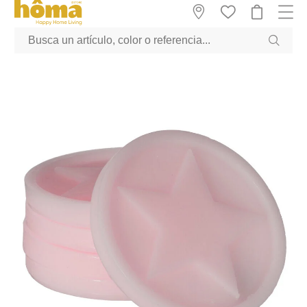
GTM-M23T38WX true