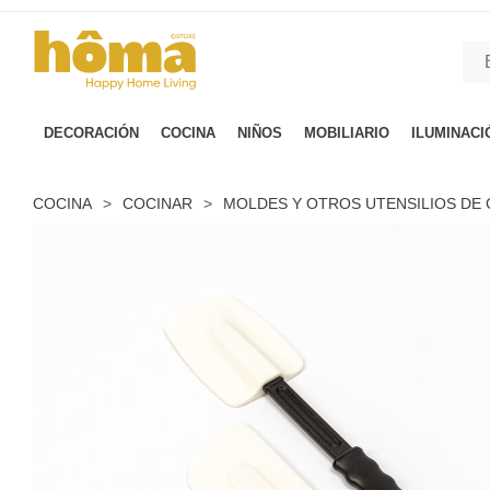
GTM-M23T38WX true
DECORACIÓN
COCINA
NIÑOS
MOBILIARIO
ILUMINACI
COCINA
>
COCINAR
>
MOLDES Y OTROS UTENSILIOS DE 