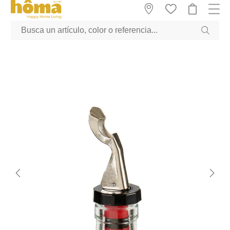
GTM-M23T38WX true