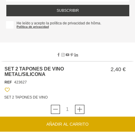
SUBSCRIBIR
He leído y acepto la política de privacidad de hôma.
Política de privacidad
SET 2 TAPONES DE VINO
2,40 €
METAL/SILICONA
SOBRE NOSOTROS
REF
423627
EMPRESA
TRABAJA CON NOSOTROS
POLÍTICAS
SET 2 TAPONES DE VINO
TARJETA HAPPY
hôma
PROTECCIÓN DE DATOS
SOSTENIBILIDAD
CONDICIONES GENERALES DE VENTA
CONTACTO
TIENDAS
HAPPY
hôma
CONDICIONES DE LA TARJETA
AÑADIR AL CARRITO
FORMULARIO DE CONTACTO
FAQ'S
CAMBIOS Y DEVOLUCIONES – TIENDAS FÍSICAS
SERVICIO DE ATENCIÓN AL CLIENTE
DESCUBRA