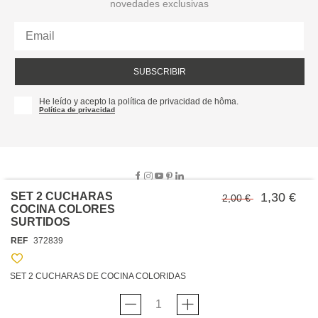
novedades exclusivas
SUBSCRIBIR
He leído y acepto la política de privacidad de hôma.
Política de privacidad
SET 2 CUCHARAS
1,30 €
2,00 €
COCINA COLORES
SURTIDOS
SOBRE NOSOTROS
REF
372839
EMPRESA
TRABAJA CON NOSOTROS
POLÍTICAS
SET 2 CUCHARAS DE COCINA COLORIDAS
TARJETA HAPPY
hôma
PROTECCIÓN DE DATOS
SOSTENIBILIDAD
CONDICIONES GENERALES DE VENTA