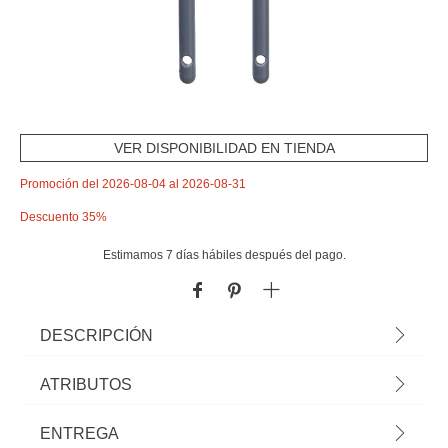
VER DISPONIBILIDAD EN TIENDA
Promoción del 2026-08-04 al 2026-08-31
Descuento 35%
Estimamos 7 días hábiles después del pago.
DESCRIPCIÓN
Set 2 Cucharas De Cocina Colores Surtidos |
ATRIBUTOS
¿Sabías que tu cocina puede ser el lugar más feliz
del mundo? Echa un vistazo a nuestra gama de
Material
polipropileno
ENTREGA
utensilios para una cocina llena de Happy Home