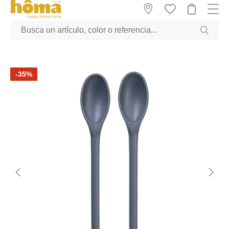
GTM-M23T38WX true
-35%