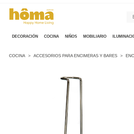
GTM-M23T38WX true
DECORACIÓN
COCINA
NIÑOS
MOBILIARIO
ILUMINACI
COCINA
>
ACCESORIOS PARA ENCIMERAS Y BARES
>
ENC