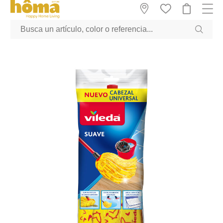
GTM-M23T38WX true