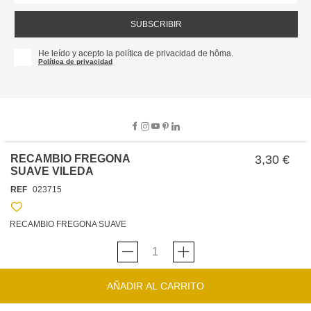
SUBSCRIBIR
He leído y acepto la política de privacidad de hôma.
Política de privacidad
RECAMBIO FREGONA
3,30 €
SUAVE VILEDA
SOBRE NOSOTROS
REF
023715
EMPRESA
TRABAJA CON NOSOTROS
POLÍTICAS
RECAMBIO FREGONA SUAVE
TARJETA HAPPY
hôma
PROTECCIÓN DE DATOS
SOSTENIBILIDAD
CONDICIONES GENERALES DE VENTA
CONTACTO
TIENDAS
HAPPY
hôma
CONDICIONES DE LA TARJETA
AÑADIR AL CARRITO
FORMULARIO DE CONTACTO
FAQ'S
CAMBIOS Y DEVOLUCIONES – TIENDAS FÍSICAS
SERVICIO DE ATENCIÓN AL CLIENTE
DESCUBRA