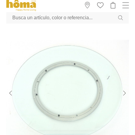
GTM-M23T38WX true