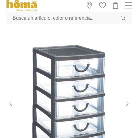
GTM-M23T38WX true