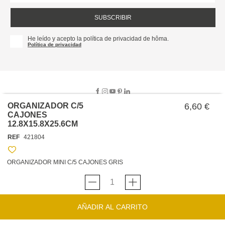
SUBSCRIBIR
He leído y acepto la política de privacidad de hôma.
Política de privacidad
ORGANIZADOR C/5
6,60 €
CAJONES
12.8X15.8X25.6CM
SOBRE NOSOTROS
REF
421804
EMPRESA
TRABAJA CON NOSOTROS
POLÍTICAS
ORGANIZADOR MINI C/5 CAJONES GRIS
TARJETA HAPPY
hôma
PROTECCIÓN DE DATOS
SOSTENIBILIDAD
CONDICIONES GENERALES DE VENTA
CONTACTO
TIENDAS
HAPPY
hôma
CONDICIONES DE LA TARJETA
AÑADIR AL CARRITO
FORMULARIO DE CONTACTO
FAQ'S
CAMBIOS Y DEVOLUCIONES – TIENDAS FÍSICAS
SERVICIO DE ATENCIÓN AL CLIENTE
DESCUBRA