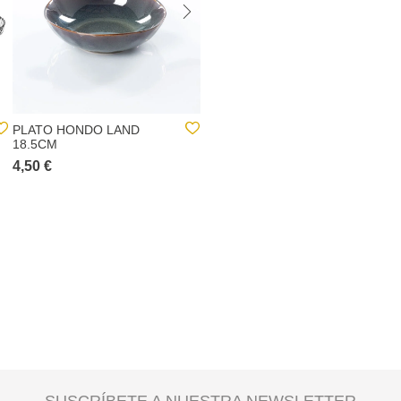
PLATO HONDO LAND
PLATO PARA TARTA DE
18.5CM
VIDRIO CON PIE Y
CAMPANA 26CM
4,50 €
17,00 €