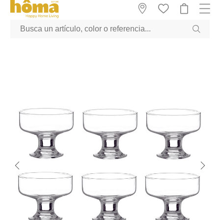
GTM-M23T38WX true