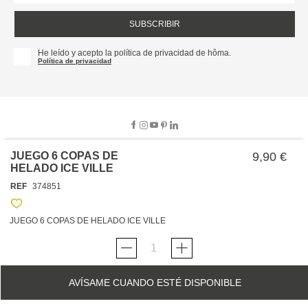
SUBSCRIBIR
He leído y acepto la política de privacidad de hôma.
Política de privacidad
JUEGO 6 COPAS DE
9,90 €
HELADO ICE VILLE
SOBRE NOSOTROS
REF
374851
EMPRESA
TRABAJA CON NOSOTROS
POLÍTICAS
JUEGO 6 COPAS DE HELADO ICE VILLE
TARJETA HAPPY
hôma
PROTECCIÓN DE DATOS
SOSTENIBILIDAD
CONDICIONES GENERALES DE VENTA
CONTACTO
TIENDAS
HAPPY
hôma
CONDICIONES DE LA TARJETA
AVÍSAME CUANDO ESTÉ DISPONIBLE
FORMULARIO DE CONTACTO
FAQ'S
CAMBIOS Y DEVOLUCIONES – TIENDAS FÍSICAS
SERVICIO DE ATENCIÓN AL CLIENTE
DESCUBRA