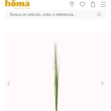
GTM-M23T38WX true