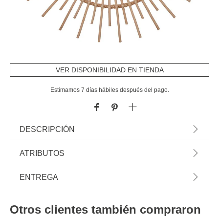
VER DISPONIBILIDAD EN TIENDA
Estimamos 7 días hábiles después del pago.
DESCRIPCIÓN
Artículo sólo disponible para recogida en tienda o
ATRIBUTOS
recogida en tienda en 24 horas. Espejo Decorativo
De Ratán 76cm | Medidas Espejo: 29cm |
Material
ratán
ENTREGA
Descubre este y otros espejos decorativos hôma
para tu hogar | Color: Beige | Medidas del
Peso del producto
1,17
En la modalidad de entrega a domicilio, los plazos de entrega pueden
Producto: 76x2.5x76cm | Material: Ratán y Vidrio |
variar:
Otros clientes también compraron
Marca: Atmosphera
Altura
76,0 cm
Entregas España Peninsular:
hasta 7 días hábiles después del pago del