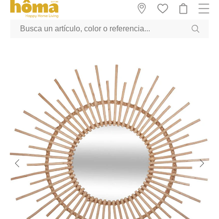
GTM-M23T38WX true