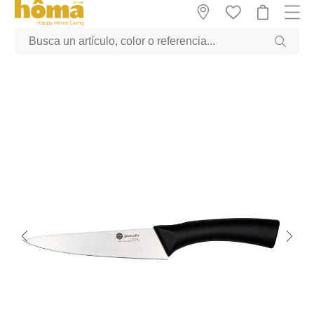
GTM-M23T38WX true