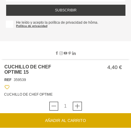
SUBSCRIBIR
He leído y acepto la política de privacidad de hôma.
Política de privacidad
CUCHILLO DE CHEF
4,40 €
OPTIME 15
SOBRE NOSOTROS
REF
359539
EMPRESA
TRABAJA CON NOSOTROS
POLÍTICAS
CUCHILLO DE CHEF OPTIME
TARJETA HAPPY
hôma
PROTECCIÓN DE DATOS
SOSTENIBILIDAD
CONDICIONES GENERALES DE VENTA
CONTACTO
TIENDAS
HAPPY
hôma
CONDICIONES DE LA TARJETA
AÑADIR AL CARRITO
FORMULARIO DE CONTACTO
FAQ'S
CAMBIOS Y DEVOLUCIONES – TIENDAS FÍSICAS
SERVICIO DE ATENCIÓN AL CLIENTE
DESCUBRA