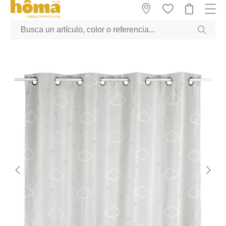
GTM-M23T38WX true