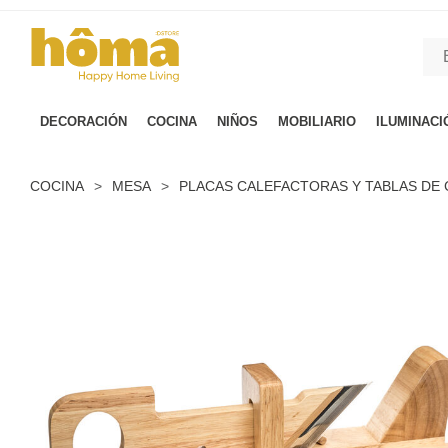
GTM-M23T38WX true
DECORACIÓN
COCINA
NIÑOS
MOBILIARIO
ILUMINACI
COCINA
>
MESA
>
PLACAS CALEFACTORAS Y TABLAS DE