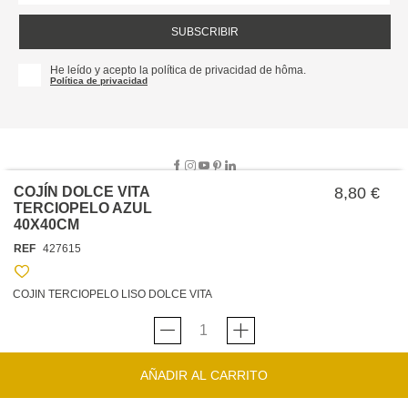
SUBSCRIBIR
He leído y acepto la política de privacidad de hôma.
Política de privacidad
COJÍN DOLCE VITA
8,80 €
TERCIOPELO AZUL
40X40CM
SOBRE NOSOTROS
REF
427615
EMPRESA
TRABAJA CON NOSOTROS
POLÍTICAS
COJIN TERCIOPELO LISO DOLCE VITA
TARJETA HAPPY
hôma
PROTECCIÓN DE DATOS
SOSTENIBILIDAD
CONDICIONES GENERALES DE VENTA
CONTACTO
TIENDAS
HAPPY
hôma
CONDICIONES DE LA TARJETA
AÑADIR AL CARRITO
FORMULARIO DE CONTACTO
FAQ'S
CAMBIOS Y DEVOLUCIONES – TIENDAS FÍSICAS
SERVICIO DE ATENCIÓN AL CLIENTE
DESCUBRA