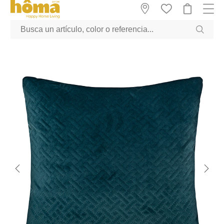
GTM-M23T38WX true