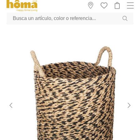
GTM-M23T38WX true