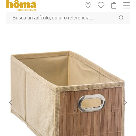
GTM-M23T38WX true