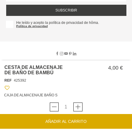
SUBSCRIBIR
He leído y acepto la política de privacidad de hôma.
Política de privacidad
CESTA DE ALMACENAJE
4,00 €
DE BAÑO DE BAMBÚ
SOBRE NOSOTROS
REF
425392
EMPRESA
TRABAJA CON NOSOTROS
POLÍTICAS
CAJA DE ALMACENAJE BAÑO S
TARJETA HAPPY
hôma
PROTECCIÓN DE DATOS
SOSTENIBILIDAD
CONDICIONES GENERALES DE VENTA
CONTACTO
TIENDAS
HAPPY
hôma
CONDICIONES DE LA TARJETA
AÑADIR AL CARRITO
FORMULARIO DE CONTACTO
FAQ'S
CAMBIOS Y DEVOLUCIONES – TIENDAS FÍSICAS
SERVICIO DE ATENCIÓN AL CLIENTE
DESCUBRA